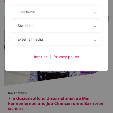
Functional
Statistics
External media
Imprint
|
Privacy policy
04/16/2024
7 inklusionsoffene Unternehmen ab Mai
kennenlernen und Job-Chancen ohne Barrieren
sichern