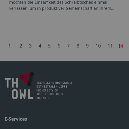
möchten die Einsamkeit des Schreibtisches einmal
verlassen, um in produktiver Gemeinschaft an Ihrem…
1
2
3
4
5
6
7
8
9
10
11
E-Services