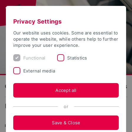
Privacy Settings
Our website uses cookies. Some are essential to
operate the website, while others help to further
improve your user experience.
Functional
Statistics
External media
OWL University of Applied Sciences and Arts
Accept all
...
Forschungsfelder
or
Save & Close
INTERDISZIPLINÄR FORSCHEN - KOMPETENZEN