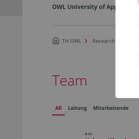
OWL University of Applied Sci
TH OWL
Research
Cont
Team
All
Leitung
Mitarbeitende
B.SC.