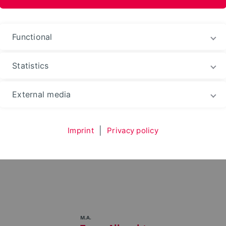
ences and Arts
Functional
Statistics
act FTZ
Team
External media
Imprint
|
Privacy policy
M.A.