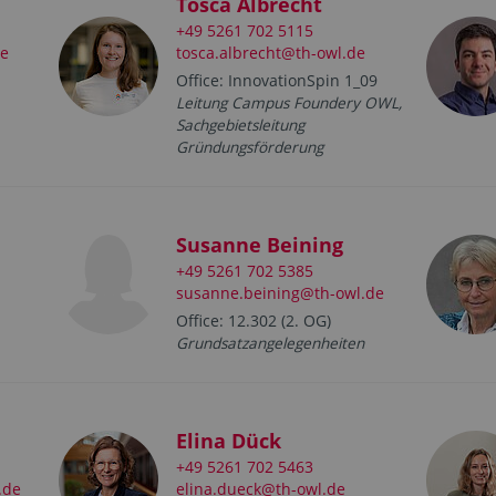
Tosca Albrecht
+49 5261 702 5115
de
tosca.albrecht@th-owl.de
Office: InnovationSpin 1_09
Leitung Campus Foundery OWL,
Sachgebietsleitung
Gründungsförderung
Susanne Beining
+49 5261 702 5385
susanne.beining@th-owl.de
Office: 12.302 (2. OG)
Grundsatzangelegenheiten
Elina Dück
+49 5261 702 5463
.de
elina.dueck@th-owl.de