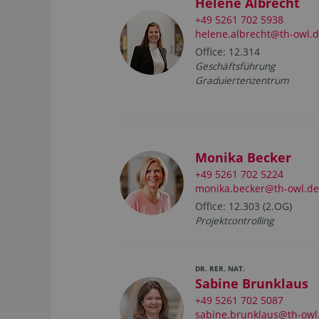
Helene Albrecht
+49 5261 702 5938
helene.albrecht@th-owl.
Office: 12.314
Geschäftsführung
Graduiertenzentrum
Monika Becker
+49 5261 702 5224
monika.becker@th-owl.de
Office: 12.303 (2.OG)
Projektcontrolling
DR. RER. NAT.
Sabine Brunklaus
+49 5261 702 5087
sabine.brunklaus@th-owl