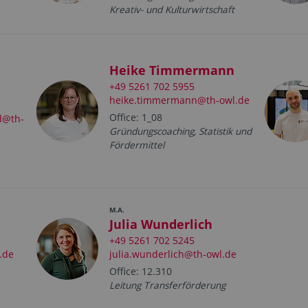
Kreativ- und Kulturwirtschaft
Heike Timmermann
+49 5261 702 5955
heike.timmermann@th-owl.de
Office: 1_08
d@th-
Gründungscoaching, Statistik und
Fördermittel
M.A.
Julia Wunderlich
+49 5261 702 5245
.de
julia.wunderlich@th-owl.de
Office: 12.310
Leitung Transferförderung