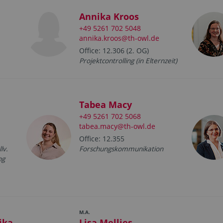
Annika Kroos
+49 5261 702 5048
annika.kroos@th-owl.de
Office: 12.306 (2. OG)
Projektcontrolling (in Elternzeit)
Tabea Macy
+49 5261 702 5068
tabea.macy@th-owl.de
Office: 12.355
lv.
Forschungskommunikation
ng
M.A.
ika
Lisa Mellies