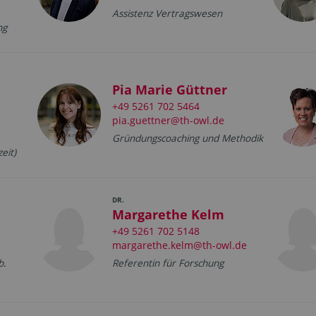
Assistenz Vertragswesen
ng
Pia Marie Güttner
+49 5261 702 5464
pia.guettner@th-owl.de
Gründungscoaching und Methodik
eit)
DR.
Margarethe Kelm
+49 5261 702 5148
margarethe.kelm@th-owl.de
b.
Referentin für Forschung