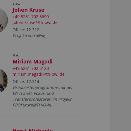
B.SC.
Jolien Kruse
+49 5261 702 5690
jolien.kruse@th-owl.de
Office: 12.312
Projektcontrolling
M.A.
Miriam Magadi
+49 5261 702 5120
miriam.magadi@th-owl.de
Office: 12.314
Graduiertenprogramme mit der
Wirtschaft, Fokus- und
Transferprofessuren im Projekt
PROFuture@TH-OWL
Horst Michaely