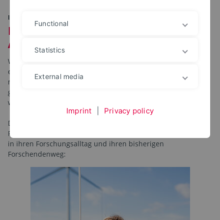
IM PORTRÄT
Functional
Forschende geben Einblick in ihre
Arbeit
Statistics
Wie findet man zur Forschungsfrage – oder kommt sie auf
einen zu? Was treibt an in der Forschung und wie erlangt
External media
man die Motivation zurück, wenn sie mal abhanden
gekommen ist? Was kann durch Forschung entstehen und
wie kann sie Gesellschaft und Wirtschaft verändern?
Imprint
|
Privacy policy
Diese und viele andere Fragen beantworten die
Forscherinnen und Forscher der TH OWL. Sie geben Einblick
in ihren Forschungsalltag und ihren bisherigen
Forschendenweg: