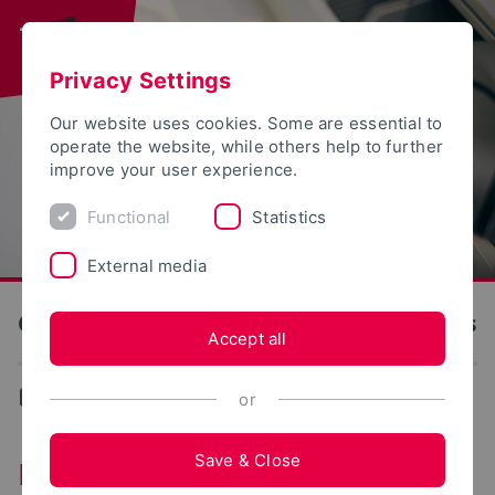
Privacy Settings
Our website uses cookies. Some are essential to
operate the website, while others help to further
improve your user experience.
Functional
Statistics
External media
OWL University of Applied Sciences and Arts
Accept all
...
Forschende im Porträt
or
Save & Close
Forschende im Porträt