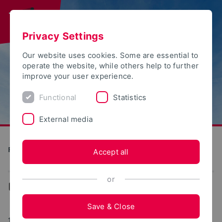
Privacy Settings
Our website uses cookies. Some are essential to
operate the website, while others help to further
improve your user experience.
Functional
Statistics
External media
Future Food Factory OWL
Accept all
or
...
News
Save & Close
11/20/2020