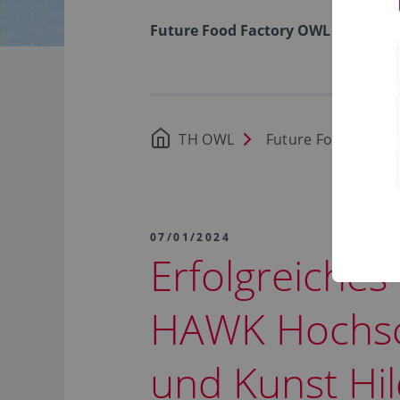
Future Food Factory OWL
TH OWL
Future Food Facto
07/01/2024
Erfolgreiches
HAWK Hochsch
und Kunst Hi