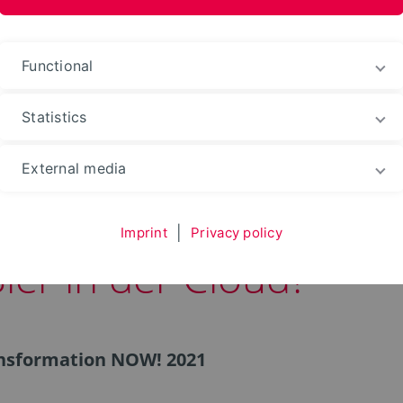
Functional
Statistics
ry OWL
News
External media
Imprint
|
Privacy policy
Bier in der Cloud?"
ansformation NOW! 2021