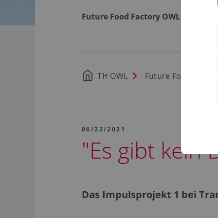
Future Food Factory OWL
TH OWL
Future Food Facto
06/22/2021
"Es gibt kein 
Das Impulsprojekt 1 bei Tr