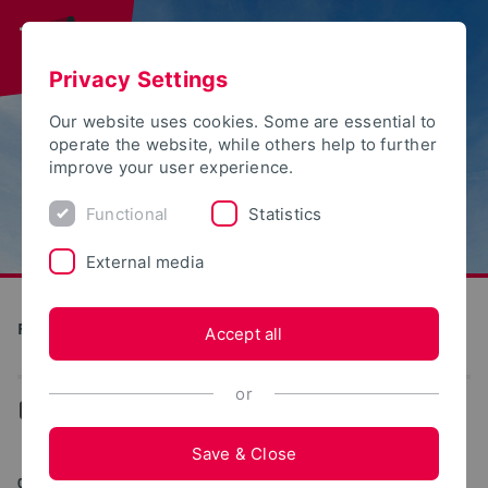
Privacy Settings
Our website uses cookies. Some are essential to
operate the website, while others help to further
improve your user experience.
Functional
Statistics
External media
Future Food Factory OWL
Accept all
or
...
News
Save & Close
01/30/2023