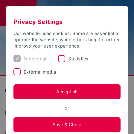
Privacy Settings
Our website uses cookies. Some are essential to
operate the website, while others help to further
improve your user experience.
Functional
Statistics
External media
Future Food Factory OWL
Accept all
or
...
News
Save & Close
01/27/2021