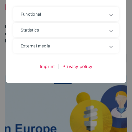
Food 2030: Pathways for action
Functional
Forschungs- und Innovations-Leitlinien für
Statistics
nachhaltige, gesunde und inklusive
Nahrungsmittelsysteme veröffentlicht
External media
Imprint
|
Privacy policy