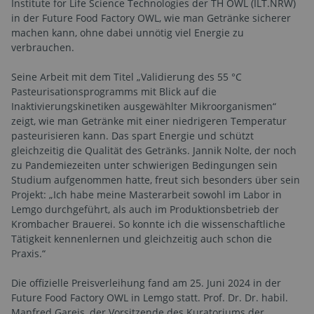
Institute for Life Science Technologies der TH OWL (ILT.NRW)
in der Future Food Factory OWL, wie man Getränke sicherer
machen kann, ohne dabei unnötig viel Energie zu
verbrauchen.
Seine Arbeit mit dem Titel „Validierung des 55 °C
Pasteurisationsprogramms mit Blick auf die
Inaktivierungskinetiken ausgewählter Mikroorganismen“
zeigt, wie man Getränke mit einer niedrigeren Temperatur
pasteurisieren kann. Das spart Energie und schützt
gleichzeitig die Qualität des Getränks. Jannik Nolte, der noch
zu Pandemiezeiten unter schwierigen Bedingungen sein
Studium aufgenommen hatte, freut sich besonders über sein
Projekt: „Ich habe meine Masterarbeit sowohl im Labor in
Lemgo durchgeführt, als auch im Produktionsbetrieb der
Krombacher Brauerei. So konnte ich die wissenschaftliche
Tätigkeit kennenlernen und gleichzeitig auch schon die
Praxis.“
Die offizielle Preisverleihung fand am 25. Juni 2024 in der
Future Food Factory OWL in Lemgo statt. Prof. Dr. Dr. habil.
Manfred Gareis, der Vorsitzende des Kuratoriums der