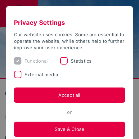
Privacy Settings
Our website uses cookies. Some are essential to
operate the website, while others help to further
improve your user experience.
Functional
Statistics
External media
Future Food Factory OWL
Accept all
or
...
News
Save & Close
06/25/2024