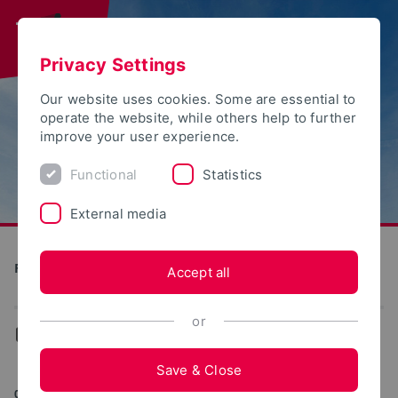
Privacy Settings
Our website uses cookies. Some are essential to
operate the website, while others help to further
improve your user experience.
Functional
Statistics
External media
Future Food Factory OWL
Accept all
or
...
News
Save & Close
01/20/2025