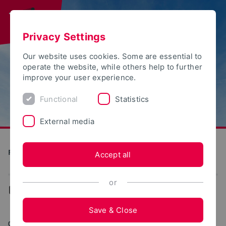
Privacy Settings
Our website uses cookies. Some are essential to
operate the website, while others help to further
improve your user experience.
Functional
Statistics
External media
Future Food Factory OWL
Accept all
or
...
News
Save & Close
04/15/2020