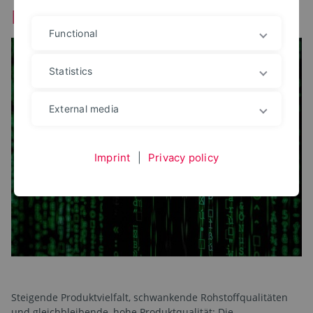
Maischen 4.0 in der Brauwelt
Functional
Statistics
External media
Imprint
|
Privacy policy
Steigende Produktvielfalt, schwankende Rohstoffqualitäten
und gleichbleibende, hohe Produktqualität: Die