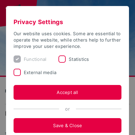
Privacy Settings
Our website uses cookies. Some are essential to
operate the website, while others help to further
improve your user experience.
Functional
Statistics
External media
Future Food Factory OWL
Accept all
or
...
News
Save & Close
10/25/2023