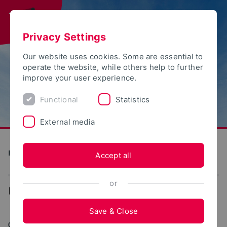
Privacy Settings
Our website uses cookies. Some are essential to
operate the website, while others help to further
improve your user experience.
Functional
Statistics
External media
Future Food Factory OWL
Accept all
or
...
News
Save & Close
07/21/2020