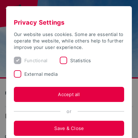
Privacy Settings
Our website uses cookies. Some are essential to
operate the website, while others help to further
improve your user experience.
Functional
Statistics
External media
Future Food Factory OWL
Accept all
or
...
News
Save & Close
06/16/2021