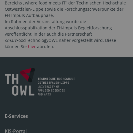
Bereichs „where food meets IT“ der Technischen Hochschule
Ostwestfalen-Lippe sowie die Forschungsschwerpunkte der
FH-Impuls Aufbauphase.
Im Rahmen der Veranstaltung wurde die
Abschlusspublikation der FH-Impuls Begleitforschung
veröffentlicht, in der auch die Partnerschaft
smart
FoodTechnologyOWL näher vorgestellt wird. Diese
können Sie
hier
abrufen.
E-Services
KIS-Portal