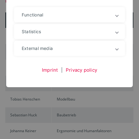
Functional
Name
Fach/Lehrgebiet
Statistics
Kyra ALbrecht
Ergonomie und Humanfaktoren
External media
Dr. Mario Blei
Wohnmedizin
Thomaz Da Silva
Tragwerkslehre
Imprint
|
Privacy policy
Sven Hein
Baubetrieb und Projektmanagement
Tobias Henschen
Modellbau
Sebastian Huck
Baubetrieb
Johanna Keiner
Ergonomie und Humanfaktoren