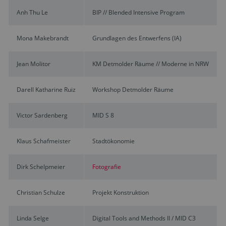
Anh Thu Le
BIP // Blended Intensive Program
Mona Makebrandt
Grundlagen des Entwerfens (IA)
Jean Molitor
KM Detmolder Räume // Moderne in NRW
Darell Katharine Ruiz
Workshop Detmolder Räume
Victor Sardenberg
MID S 8
Klaus Schafmeister
Stadtökonomie
Dirk Schelpmeier
Fotografie
Christian Schulze
Projekt Konstruktion
Linda Selge
Digital Tools and Methods II / MID C3