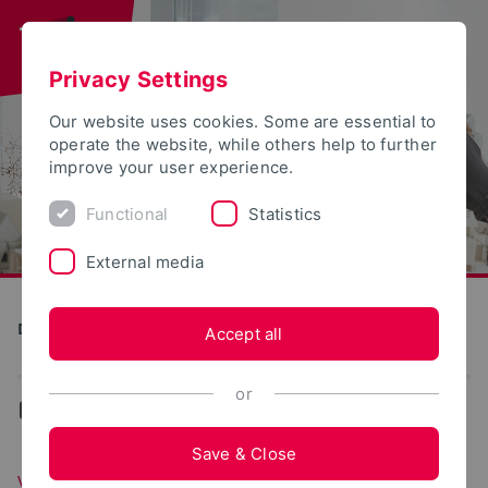
Privacy Settings
Our website uses cookies. Some are essential to
operate the website, while others help to further
improve your user experience.
Functional
Statistics
External media
Detmold School of Design
Accept all
or
...
Vorstand
Save & Close
Vorstand