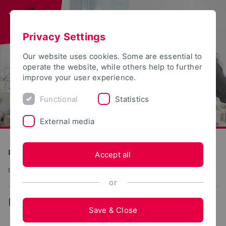
Privacy Settings
Our website uses cookies. Some are essential to
operate the website, while others help to further
improve your user experience.
Functional
Statistics
External media
Detmold School of Design
Accept all
urbanLab
or
...
Research
Save & Close