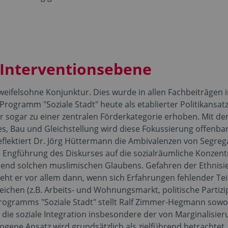
s Interventionsebene
eifelsohne Konjunktur. Dies wurde in allen Fachbeiträgen
Programm "Soziale Stadt" heute als etablierter Politikansat
 sogar zu einer zentralen Förderkategorie erhoben. Mit de
 Bau und Gleichstellung wird diese Fokussierung offenbar 
eflektiert Dr. Jörg Hüttermann die Ambivalenzen von Segre
e Engführung des Diskurses auf die sozialräumliche Konzent
mend solchen muslimischen Glaubens. Gefahren der Ethnisie
ieht er vor allem dann, wenn sich Erfahrungen fehlender Te
eichen (z.B. Arbeits- und Wohnungsmarkt, politische Partiz
Programms "Soziale Stadt" stellt Ralf Zimmer-Hegmann sowo
 die soziale Integration insbesondere der von Marginalisie
gene Ansatz wird grundsätzlich als zielführend betrachtet