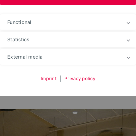
Functional
Statistics
n Strategies
Transfer
Regionaler Salon
#10 S
External media
Imprint
|
Privacy policy
 Zukunft : sozial