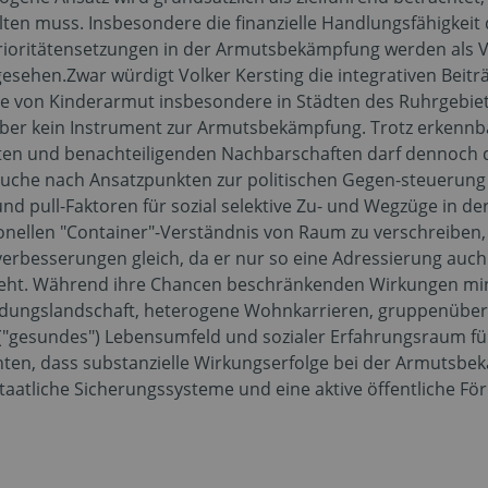
gelten muss. Insbesondere die finanzielle Handlungsfähigke
 Prioritätensetzungen in der Armutsbekämpfung werden als 
gesehen.Zwar würdigt Volker Kersting die integrativen Beit
e von Kinderarmut insbesondere in Städten des Ruhrgebiet
ber kein Instrument zur Armutsbekämpfung. Trotz erkenn
ten und benachteiligenden Nachbarschaften darf dennoch d
 Suche nach Ansatzpunkten zur politischen Gegen-steuerung 
und pull-Faktoren für sozial selektive Zu- und Wegzüge in der
ionellen "Container"-Verständnis von Raum zu verschreiben
sverbesserungen gleich, da er nur so eine Adressierung auc
eht. Während ihre Chancen beschränkenden Wirkungen mini
e Bildungslandschaft, heterogene Wohnkarrieren, gruppenüb
("gesundes") Lebensumfeld und sozialer Erfahrungsraum für 
enten, dass substanzielle Wirkungserfolge bei der Armutsbe
alstaatliche Sicherungssysteme und eine aktive öffentliche