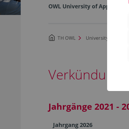
OWL University of Applied Sci
TH OWL
University
Org
Verkündungsb
Jahrgänge 2021 - 2
Jahrgang 2026