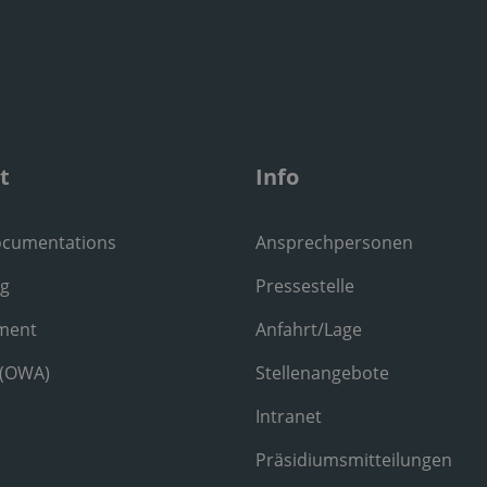
t
Info
ocumentations
Ansprechpersonen
ng
Pressestelle
ment
Anfahrt/Lage
 (OWA)
Stellenangebote
Intranet
Präsidiumsmitteilungen