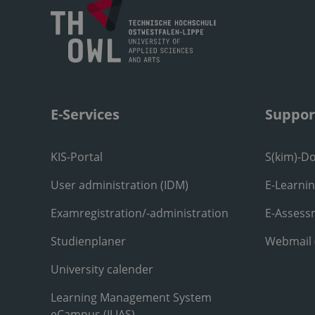
E-Services
Suppor
KIS-Portal
S(kim)-D
User administration (IDM)
E-Learni
Examregistration/-administration
E-Assess
Studienplaner
Webmail
University calender
Learning Management System
eCampus (ILIAS)