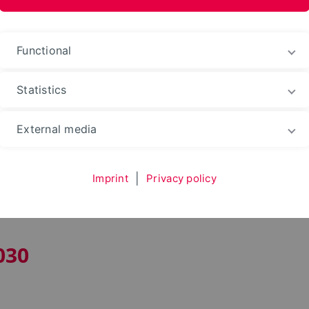
ences and Arts
Functional
Statistics
anization
Verkündungsblätter
External media
lätter
Imprint
|
Privacy policy
030