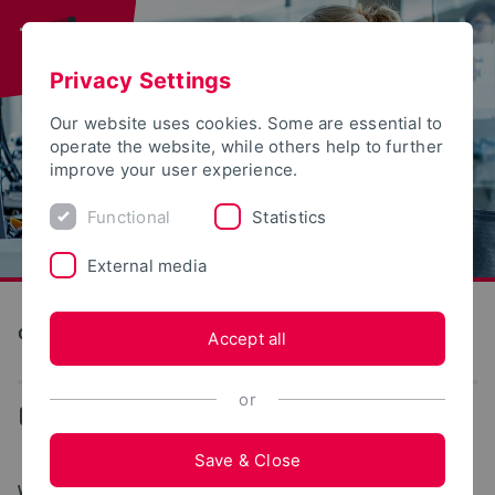
Privacy Settings
Our website uses cookies. Some are essential to
operate the website, while others help to further
improve your user experience.
Functional
Statistics
External media
Computer Science and Automation
Accept all
or
...
Über unser Logo
Save & Close
WAS HAT DIE FACHSCHAFT MIT SCHWEINEN ZU