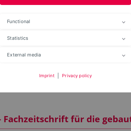
Functional
Statistics
n Strategies
Transfer
External media
Imprint
|
Privacy policy
ften und Veröffentlic
– Fachzeitschrift für die geba