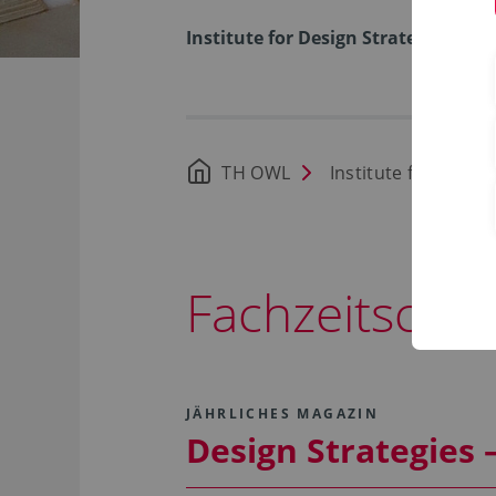
Institute for Design Strategies
TH OWL
Institute for Desig
Fachzeitschri
JÄHRLICHES MAGAZIN
Design Strategies 