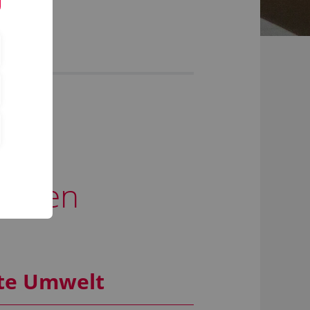
hungen
ute Umwelt