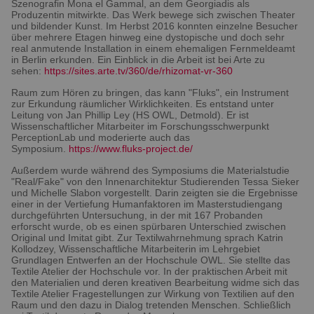
Szenografin Mona el Gammal, an dem Georgiadis als
Produzentin mitwirkte. Das Werk bewege sich zwischen Theater
und bildender Kunst. Im Herbst 2016 konnten einzelne Besucher
über mehrere Etagen hinweg eine dystopische und doch sehr
real anmutende Installation in einem ehemaligen Fernmeldeamt
in Berlin erkunden. Ein Einblick in die Arbeit ist bei Arte zu
sehen:
https://sites.arte.tv/360/de/rhizomat-vr-360
Raum zum Hören zu bringen, das kann "Fluks", ein Instrument
zur Erkundung räumlicher Wirklichkeiten. Es entstand unter
Leitung von Jan Phillip Ley (HS OWL, Detmold). Er ist
Wissenschaftlicher Mitarbeiter im Forschungsschwerpunkt
PerceptionLab und moderierte auch das
Symposium.
https://www.fluks-project.de/
Außerdem wurde während des Symposiums die Materialstudie
"Real/Fake" von den Innenarchitektur Studierenden Tessa Sieker
und Michelle Slabon vorgestellt. Darin zeigten sie die Ergebnisse
einer in der Vertiefung Humanfaktoren im Masterstudiengang
durchgeführten Untersuchung, in der mit 167 Probanden
erforscht wurde, ob es einen spürbaren Unterschied zwischen
Original und Imitat gibt. Zur Textilwahrnehmung sprach Katrin
Kollodzey, Wissenschaftliche Mitarbeiterin im Lehrgebiet
Grundlagen Entwerfen an der Hochschule OWL. Sie stellte das
Textile Atelier der Hochschule vor. In der praktischen Arbeit mit
den Materialien und deren kreativen Bearbeitung widme sich das
Textile Atelier Fragestellungen zur Wirkung von Textilien auf den
Raum und den dazu in Dialog tretenden Menschen. Schließlich