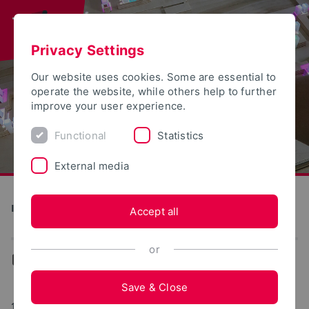
Privacy Settings
Our website uses cookies. Some are essential to
operate the website, while others help to further
improve your user experience.
Functional
Statistics
External media
Institute for Design Strategies
Accept all
or
...
Transfer
Save & Close
11/02/2017