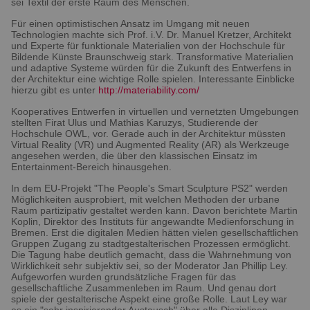
sei Textil der erste Raum des Menschen.
Für einen optimistischen Ansatz im Umgang mit neuen
Technologien machte sich Prof. i.V. Dr. Manuel Kretzer, Architekt
und Experte für funktionale Materialien von der Hochschule für
Bildende Künste Braunschweig stark. Transformative Materialien
und adaptive Systeme würden für die Zukunft des Entwerfens in
der Architektur eine wichtige Rolle spielen. Interessante Einblicke
hierzu gibt es unter
http://materiability.com/
Kooperatives Entwerfen in virtuellen und vernetzten Umgebungen
stellten Firat Ulus und Mathias Karuzys, Studierende der
Hochschule OWL, vor. Gerade auch in der Architektur müssten
Virtual Reality (VR) und Augmented Reality (AR) als Werkzeuge
angesehen werden, die über den klassischen Einsatz im
Entertainment-Bereich hinausgehen.
In dem EU-Projekt "The People's Smart Sculpture PS2" werden
Möglichkeiten ausprobiert, mit welchen Methoden der urbane
Raum partizipativ gestaltet werden kann. Davon berichtete Martin
Koplin, Direktor des Instituts für angewandte Medienforschung in
Bremen. Erst die digitalen Medien hätten vielen gesellschaftlichen
Gruppen Zugang zu stadtgestalterischen Prozessen ermöglicht.
Die Tagung habe deutlich gemacht, dass die Wahrnehmung von
Wirklichkeit sehr subjektiv sei, so der Moderator Jan Phillip Ley.
Aufgeworfen wurden grundsätzliche Fragen für das
gesellschaftliche Zusammenleben im Raum. Und genau dort
spiele der gestalterische Aspekt eine große Rolle. Laut Ley war