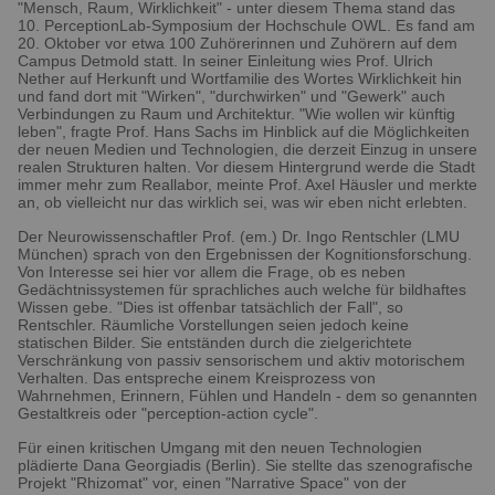
"Mensch, Raum, Wirklichkeit" - unter diesem Thema stand das
10. PerceptionLab-Symposium der Hochschule OWL. Es fand am
20. Oktober vor etwa 100 Zuhörerinnen und Zuhörern auf dem
Campus Detmold statt. In seiner Einleitung wies Prof. Ulrich
Nether auf Herkunft und Wortfamilie des Wortes Wirklichkeit hin
und fand dort mit "Wirken", "durchwirken" und "Gewerk" auch
Verbindungen zu Raum und Architektur. "Wie wollen wir künftig
leben", fragte Prof. Hans Sachs im Hinblick auf die Möglichkeiten
der neuen Medien und Technologien, die derzeit Einzug in unsere
realen Strukturen halten. Vor diesem Hintergrund werde die Stadt
immer mehr zum Reallabor, meinte Prof. Axel Häusler und merkte
an, ob vielleicht nur das wirklich sei, was wir eben nicht erlebten.
Der Neurowissenschaftler Prof. (em.) Dr. Ingo Rentschler (LMU
München) sprach von den Ergebnissen der Kognitionsforschung.
Von Interesse sei hier vor allem die Frage, ob es neben
Gedächtnissystemen für sprachliches auch welche für bildhaftes
Wissen gebe. "Dies ist offenbar tatsächlich der Fall", so
Rentschler. Räumliche Vorstellungen seien jedoch keine
statischen Bilder. Sie entständen durch die zielgerichtete
Verschränkung von passiv sensorischem und aktiv motorischem
Verhalten. Das entspreche einem Kreisprozess von
Wahrnehmen, Erinnern, Fühlen und Handeln - dem so genannten
Gestaltkreis oder "perception-action cycle".
Für einen kritischen Umgang mit den neuen Technologien
plädierte Dana Georgiadis (Berlin). Sie stellte das szenografische
Projekt "Rhizomat" vor, einen "Narrative Space" von der