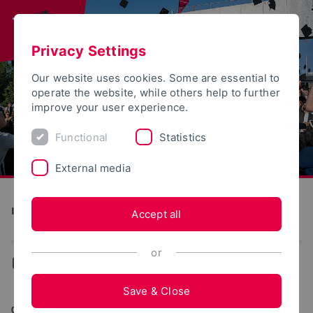
Privacy Settings
Our website uses cookies. Some are essential to
operate the website, while others help to further
improve your user experience.
Functional
Statistics
External media
Institute for Life Science Technologies
Accept all
or
...
News
Save & Close
05/06/2024