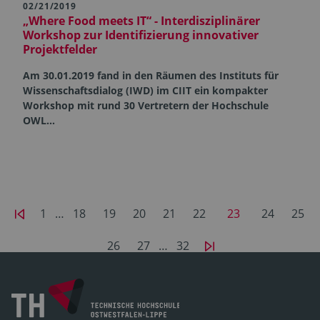
02/21/2019
„Where Food meets IT“ - Interdisziplinärer
Workshop zur Identifizierung innovativer
Projektfelder
Am 30.01.2019 fand in den Räumen des Instituts für
Wissenschaftsdialog (IWD) im CIIT ein kompakter
Workshop mit rund 30 Vertretern der Hochschule
OWL…
1
…
18
19
20
21
22
23
24
25
26
27
…
32