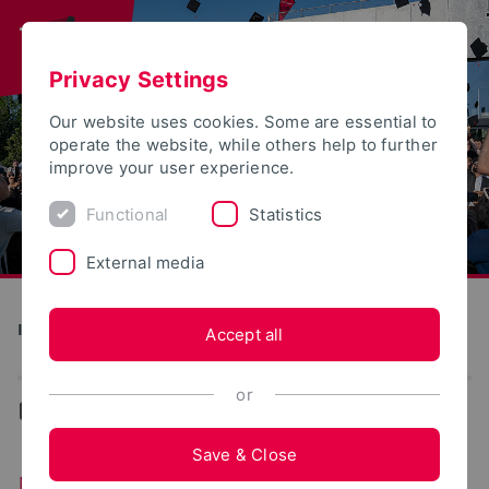
Privacy Settings
Our website uses cookies. Some are essential to
operate the website, while others help to further
improve your user experience.
Functional
Statistics
External media
Institute for Life Science Technologies
Accept all
or
...
News
Save & Close
News