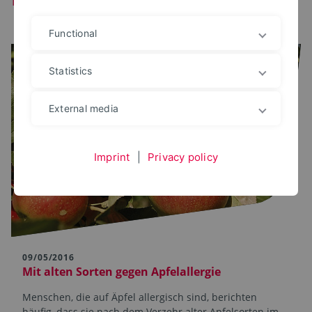
Functional
Statistics
External media
Imprint
|
Privacy policy
09/05/2016
Mit alten Sorten gegen Apfelallergie
Menschen, die auf Äpfel allergisch sind, berichten
häufig, dass sie nach dem Verzehr alter Apfelsorten im