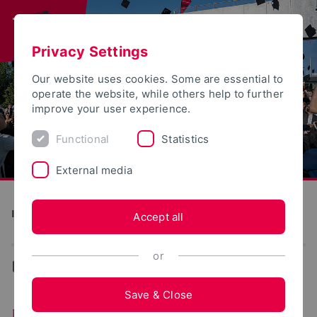
Privacy Settings
Our website uses cookies. Some are essential to
operate the website, while others help to further
improve your user experience.
Functional
Statistics
External media
Institute for Life Science Technologies
Accept all
or
...
News
Save & Close
News