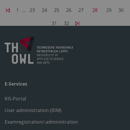
1
…
23
24
25
26
27
28
29
30
31
32
E-Services
KIS-Portal
User administration (IDM)
Examregistration/-administration