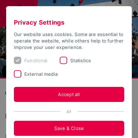
Privacy Settings
Our website uses cookies. Some are essential to
operate the website, while others help to further
improve your user experience.
Functional
Statistics
External media
Institute for Life Science Technologies
Accept all
or
...
News
Save & Close
News