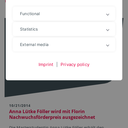
Functional
Statistics
External media
Imprint
|
Privacy policy
10/21/2014
Anna Lütke Föller wird mit Florin
Nachwuchsförderpreis ausgezeichnet
Die Masterstudentin Anna Lütke Föller erhält den