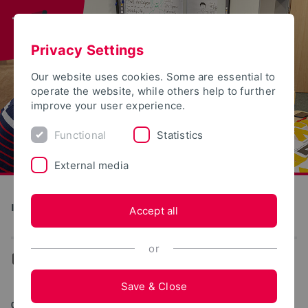
Privacy Settings
Our website uses cookies. Some are essential to
operate the website, while others help to further
improve your user experience.
Functional
Statistics
External media
Institut für Wissenschaftsdialog
Accept all
or
...
Aktuelles
Save & Close
04/28/2026