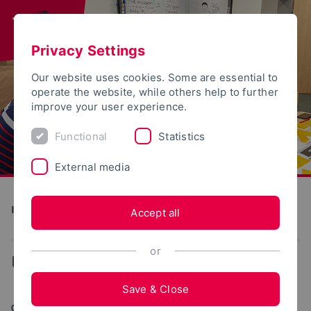
Privacy Settings
Our website uses cookies. Some are essential to
operate the website, while others help to further
improve your user experience.
Functional
Statistics
External media
Institut für Wissenschaftsdialog
Accept all
or
...
Aktuelles
Save & Close
04/11/2022