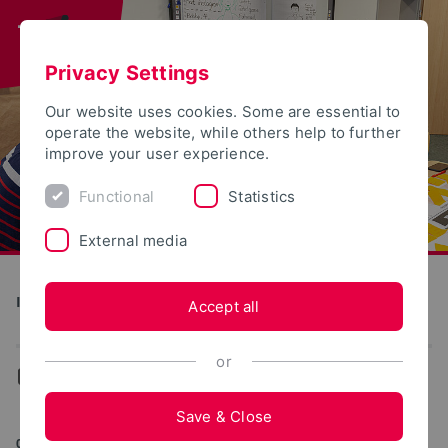
Privacy Settings
Our website uses cookies. Some are essential to
operate the website, while others help to further
improve your user experience.
Functional
Statistics
External media
Institut für Wissenschaftsdialog
Accept all
or
...
Aktuelles
Save & Close
07/18/2025