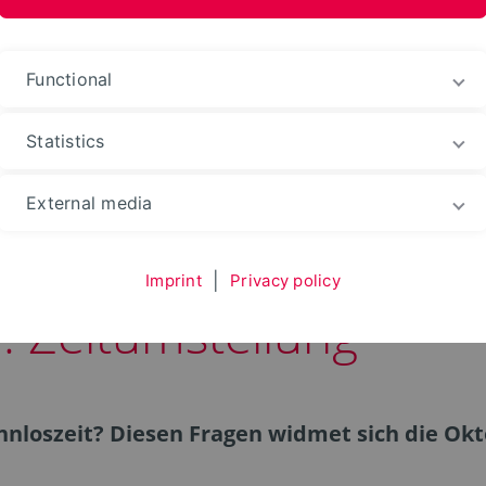
Functional
Statistics
les
External media
Imprint
|
Privacy policy
: Zeitumstellung
innloszeit? Diesen Fragen widmet sich die O