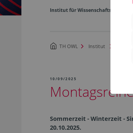
Institut für Wissenschaftsdialog
TH OWL
Institut
Aktuel
10/09/2025
Montagsreihe
Sommerzeit - Winterzeit - S
20.10.2025.