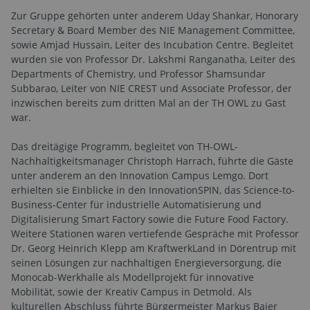
Zur Gruppe gehörten unter anderem Uday Shankar, Honorary
Secretary & Board Member des NIE Management Committee,
sowie Amjad Hussain, Leiter des Incubation Centre. Begleitet
wurden sie von Professor Dr. Lakshmi Ranganatha, Leiter des
Departments of Chemistry, und Professor Shamsundar
Subbarao, Leiter von NIE CREST und Associate Professor, der
inzwischen bereits zum dritten Mal an der TH OWL zu Gast
war.
Das dreitägige Programm, begleitet von TH-OWL-
Nachhaltigkeitsmanager Christoph Harrach, führte die Gäste
unter anderem an den Innovation Campus Lemgo. Dort
erhielten sie Einblicke in den InnovationSPIN, das Science-to-
Business-Center für industrielle Automatisierung und
Digitalisierung Smart Factory sowie die Future Food Factory.
Weitere Stationen waren vertiefende Gespräche mit Professor
Dr. Georg Heinrich Klepp am KraftwerkLand in Dörentrup mit
seinen Lösungen zur nachhaltigen Energieversorgung, die
Monocab-Werkhalle als Modellprojekt für innovative
Mobilität, sowie der Kreativ Campus in Detmold. Als
kulturellen Abschluss führte Bürgermeister Markus Baier