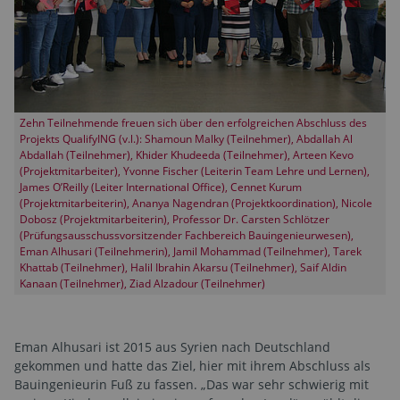
Zehn Teilnehmende freuen sich über den erfolgreichen Abschluss des
Projekts QualifyING (v.l.): Shamoun Malky (Teilnehmer), Abdallah Al
Abdallah (Teilnehmer), Khider Khudeeda (Teilnehmer), Arteen Kevo
(Projektmitarbeiter), Yvonne Fischer (Leiterin Team Lehre und Lernen),
James O’Reilly (Leiter International Office), Cennet Kurum
(Projektmitarbeiterin), Ananya Nagendran (Projektkoordination), Nicole
Dobosz (Projektmitarbeiterin), Professor Dr. Carsten Schlötzer
(Prüfungsausschussvorsitzender Fachbereich Bauingenieurwesen),
Eman Alhusari (Teilnehmerin), Jamil Mohammad (Teilnehmer), Tarek
Khattab (Teilnehmer), Halil Ibrahin Akarsu (Teilnehmer), Saif Aldin
Kanaan (Teilnehmer), Ziad Alzadour (Teilnehmer)
Eman Alhusari ist 2015 aus Syrien nach Deutschland
gekommen und hatte das Ziel, hier mit ihrem Abschluss als
Bauingenieurin Fuß zu fassen. „Das war sehr schwierig mit