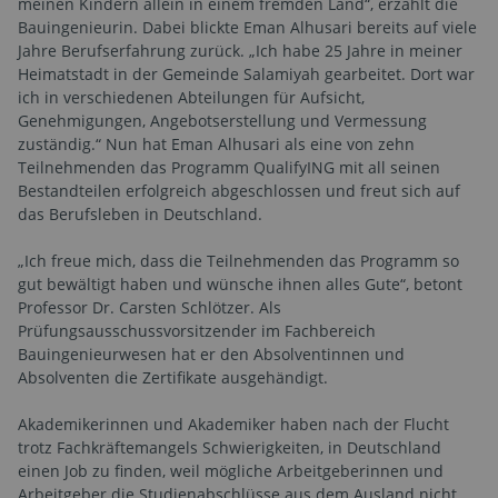
meinen Kindern allein in einem fremden Land“, erzählt die
Bauingenieurin. Dabei blickte Eman Alhusari bereits auf viele
Jahre Berufserfahrung zurück. „Ich habe 25 Jahre in meiner
Heimatstadt in der Gemeinde Salamiyah gearbeitet. Dort war
ich in verschiedenen Abteilungen für Aufsicht,
Genehmigungen, Angebotserstellung und Vermessung
zuständig.“ Nun hat Eman Alhusari als eine von zehn
Teilnehmenden das Programm QualifyING mit all seinen
Bestandteilen erfolgreich abgeschlossen und freut sich auf
das Berufsleben in Deutschland.
„Ich freue mich, dass die Teilnehmenden das Programm so
gut bewältigt haben und wünsche ihnen alles Gute“, betont
Professor Dr. Carsten Schlötzer. Als
Prüfungsausschussvorsitzender im Fachbereich
Bauingenieurwesen hat er den Absolventinnen und
Absolventen die Zertifikate ausgehändigt.
Akademikerinnen und Akademiker haben nach der Flucht
trotz Fachkräftemangels Schwierigkeiten, in Deutschland
einen Job zu finden, weil mögliche Arbeitgeberinnen und
Arbeitgeber die Studienabschlüsse aus dem Ausland nicht