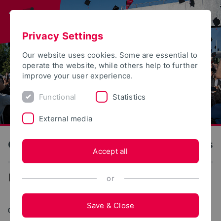
Privacy Settings
Our website uses cookies. Some are essential to
operate the website, while others help to further
improve your user experience.
Functional
Statistics
External media
OWL University of Applied Sciences and Arts
Accept all
News
or
Save & Close
05/16/2022