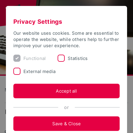
Privacy Settings
Our website uses cookies. Some are essential to
operate the website, while others help to further
improve your user experience.
Functional
Statistics
External media
S(kim) - Service Communication Information Media
Accept all
or
...
News
Save & Close
04/02/2025