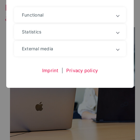
Kurzer Aussetzer der Lernplattform
am Mittwochmorgen
Functional
Statistics
External media
Imprint
|
Privacy policy