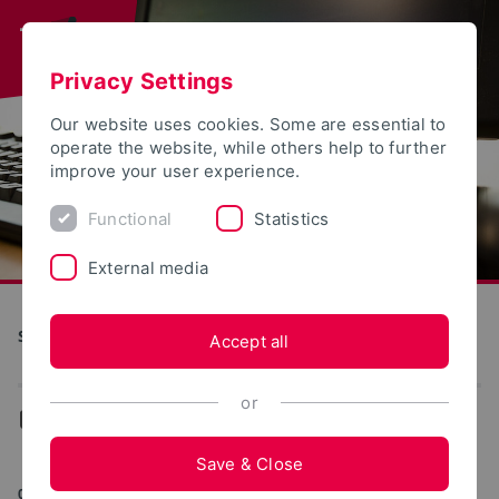
Privacy Settings
Our website uses cookies. Some are essential to
operate the website, while others help to further
improve your user experience.
Functional
Statistics
External media
S(kim) - Service Communication Information Media
Accept all
or
...
Teaching and learning
Save & Close
03/01/2021