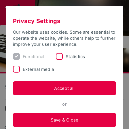
Privacy Settings
Our website uses cookies. Some are essential to
operate the website, while others help to further
improve your user experience.
Functional
Statistics
External media
S(kim) - Service Communication Information Media
Accept all
or
...
Teaching and learning
Save & Close
02/11/2025