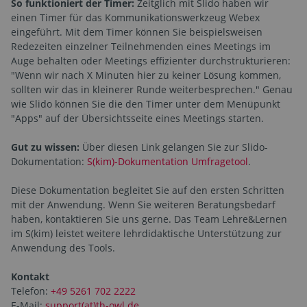
So funktioniert der Timer:
Zeitglich mit Slido haben wir
einen Timer für das Kommunikationswerkzeug Webex
eingeführt. Mit dem Timer können Sie beispielsweisen
Redezeiten einzelner Teilnehmenden eines Meetings im
Auge behalten oder Meetings effizienter durchstrukturieren:
"Wenn wir nach X Minuten hier zu keiner Lösung kommen,
sollten wir das in kleinerer Runde weiterbesprechen." Genau
wie Slido können Sie die den Timer unter dem Menüpunkt
"Apps" auf der Übersichtsseite eines Meetings starten.
Gut zu wissen:
Über diesen Link gelangen Sie zur Slido-
Dokumentation:
S(kim)-Dokumentation Umfragetool
.
Diese Dokumentation begleitet Sie auf den ersten Schritten
mit der Anwendung. Wenn Sie weiteren Beratungsbedarf
haben, kontaktieren Sie uns gerne. Das Team Lehre&Lernen
im S(kim) leistet weitere lehrdidaktische Unterstützung zur
Anwendung des Tools.
Kontakt
Telefon:
+49 5261 702 2222
E-Mail:
support(at)th-owl.de