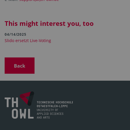
This might interest you, too
04/14/2025
Slido ersetzt Live-Voting
Back