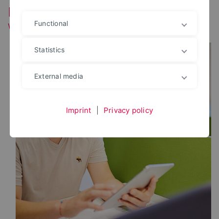
Neues Umfragetool und Timer für
Webex
Functional
Statistics
External media
Imprint
|
Privacy policy