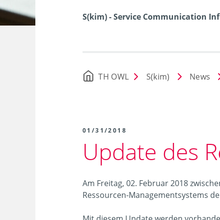
S(kim) - Service Communication I
TH OWL
S(kim)
News
01/31/2018
Update des 
Am Freitag, 02. Februar 2018 zwische
Ressourcen-Managementsystems der
Mit diesem Update werden vorhandene