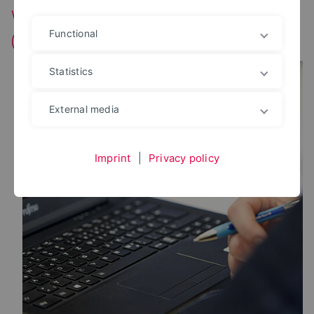
Wartung des Access Managers
(Benutzerverwaltung)
Functional
Statistics
External media
Imprint
|
Privacy policy