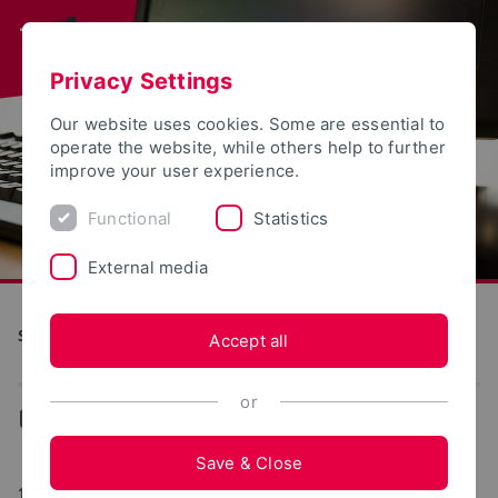
Privacy Settings
Our website uses cookies. Some are essential to
operate the website, while others help to further
improve your user experience.
Functional
Statistics
External media
S(kim) - Service Communication Information Media
Accept all
or
...
Web portals
Save & Close
11/05/2024