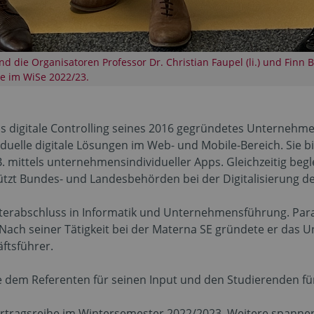
nd die Organisatoren Professor Dr. Christian Faupel (li.) und Finn 
e im WiSe 2022/23.
 das digitale Controlling seines 2016 gegründetes Unterne
duelle digitale Lösungen im Web- und Mobile-Bereich. Sie bi
 mittels unternehmensindividueller Apps. Gleichzeitig begle
ützt Bundes- und Landesbehörden bei der Digitalisierung d
terabschluss in Informatik und Unternehmensführung. Paral
r. Nach seiner Tätigkeit bei der Materna SE gründete er 
ftsführer.
e dem Referenten für seinen Input und den Studierenden für
ortragsreihe im Wintersemester 2022/2023. Weitere spanne