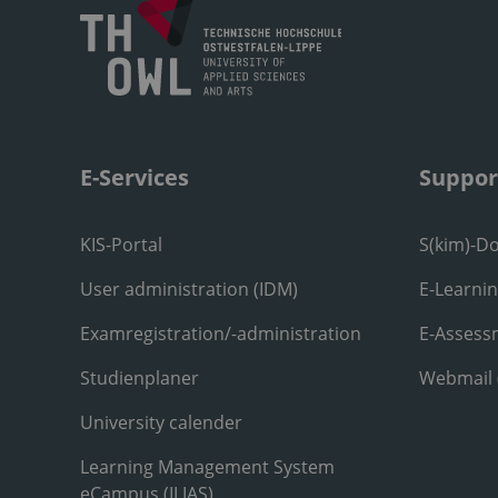
E-Services
Suppor
KIS-Portal
S(kim)-D
User administration (IDM)
E-Learni
Examregistration/-administration
E-Assess
Studienplaner
Webmail
University calender
Learning Management System
eCampus (ILIAS)