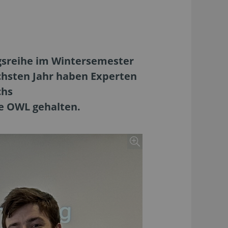
gsreihe im Wintersemester
chsten Jahr haben Experten
chs
e OWL gehalten.