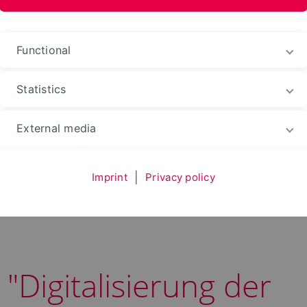
Functional
Statistics
schaften
Fachbereich
News
External media
Imprint
|
Privacy policy
"Digitalisierung der