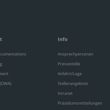
t
Info
ocumentations
Ansprechpersonen
ng
Pressestelle
ment
Anfahrt/Lage
 (OWA)
Stellenangebote
Intranet
Präsidiumsmitteilungen