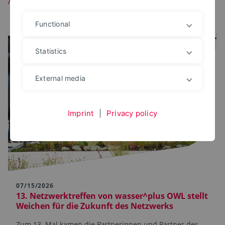
Functional
Statistics
External media
Imprint
|
Privacy policy
07/15/2026
13. Netzwerktreffen von wasser^plus OWL stellt
Weichen für die Zukunft des Netzwerks
Zum 13. Mal kamen die Partnerinnen und Partner des