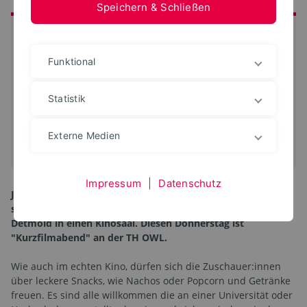
Speichern & Schließen
Auf einen Blick
Datum:
27. Nov 2025
Funktional
Beginn:
19:30 Uhr
Ort:
Kreativ Campus Detmold,
Statistik
Gebäude 7
Raum:
7.121
Externe Medien
iCal-Termin eintragen
Impressum
|
Datenschutz
Jeden Donnerstag (und an ein paar Dienstagen) verwandelt
sich der Hörsaal des Fachbereichs Medienproduktion in
Detmold in einen Kinosaal. Diesen Donnerstag ist
"Kurzfilmabend" an der TH OWL.
Wie auch im echten Kino, dürfen sich die Zuschauer:innen
über leckere Snacks, wie Nachos oder Popcorn und Getränke
freuen. Es sind alle willkommen die an einer Universität oder