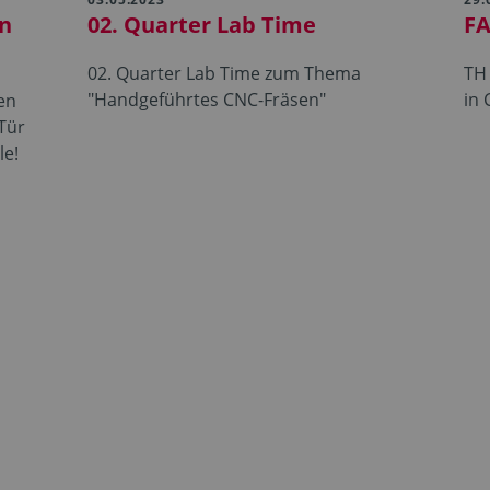
en
02. Quarter Lab Time
FA
02. Quarter Lab Time zum Thema
TH
"Handgeführtes CNC-Fräsen"
in 
nen
Tür
le!