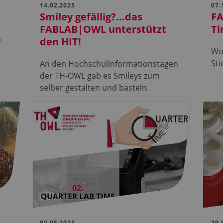
14.02.2025
07.
Smiley gefällig?...das
F
FABLAB|OWL unterstützt
T
n
den HIT!
Wo
Sti
An den Hochschulinformationstagen
der TH-OWL gab es Smileys zum
selber gestalten und basteln.
03.05.2023
29.