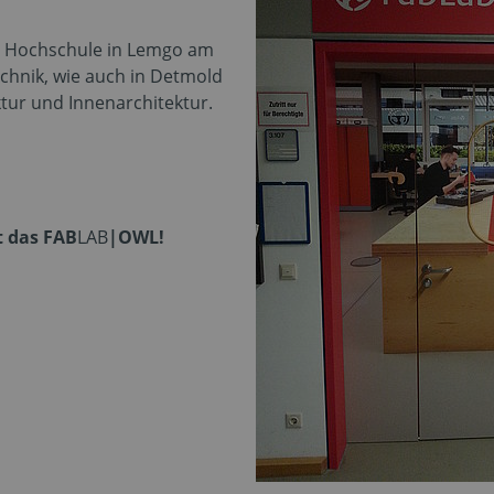
r Hochschule in Lemgo am
chnik, wie auch in Detmold
tur und Innenarchitektur.
t das FAB
LAB
|OWL!