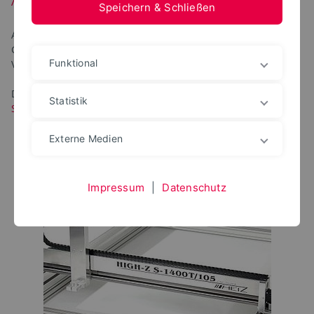
Speichern & Schließen
An unserem Standort in Lemgo finden Sie eine Vielzahl von
Geräten, die wir mit den zugehörigen Materialien zur
Funktional
Verfügung stellen können.
Die Gebrauchsanweisungen finden Sie im
Nutzerbereich -
Statistik
Support
.
Externe Medien
Impressum
|
Datenschutz