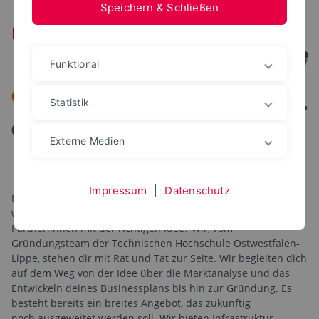
Speichern & Schließen
Das Gründungszentrum der TH OWL
Funktional
Statistik
Externe Medien
Impressum
|
Datenschutz
Du hast eine Idee und möchtest damit durchstarten? Du
willst ein Unternehmen gründen und suchst noch
Partner:innen mit der richtigen Idee? Wir, vom
Gründungsteam der Technischen Hochschule Ostwestfalen-
Lippe, stehen dir mit Rat und Tat zur Seite. Wir begleiten dich
auf dem Weg von der Idee über die Marktanalyse und das
Entwickeln deines Businessplans bis hin zur Gründung. Es
besteht bereits ein breites Angebot, das zukünftig
noch ausgeweitet werden soll. Wir bieten Infrastruktur,