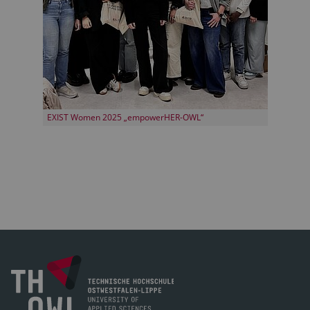
EXIST Women 2025 „empowerHER-OWL“