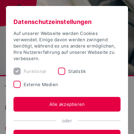
Datenschutzeinstellungen
Auf unserer Webseite werden Cookies
verwendet. Einige davon werden zwingend
benötigt, während es uns andere ermöglichen,
Ihre Nutzererfahrung auf unserer Webseite zu
verbessern.
Funktional
Statistik
Externe Medien
Technische Hochschule Ostwestfalen-Lippe
Alle akzeptieren
...
Alle
oder
CellSENSING - Softsensing-Systeme