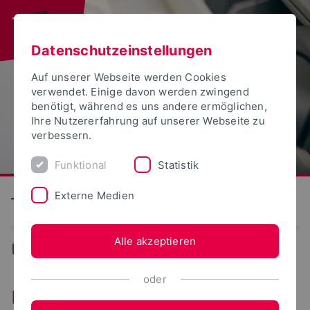
Datenschutzeinstellungen
Auf unserer Webseite werden Cookies
verwendet. Einige davon werden zwingend
benötigt, während es uns andere ermöglichen,
Ihre Nutzererfahrung auf unserer Webseite zu
verbessern.
Funktional
Statistik
Externe Medien
Technische Hochschule Ostwestfalen-Lippe
Alle akzeptieren
...
Forschende im Porträt
oder
Forschende im Porträt