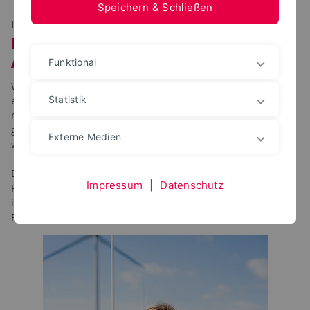
Speichern & Schließen
IM PORTRÄT
Forschende geben Einblick in ihre
Arbeit
Funktional
Wie findet man zur Forschungsfrage – oder kommt sie auf
Statistik
einen zu? Was treibt an in der Forschung und wie erlangt
man die Motivation zurück, wenn sie mal abhanden
gekommen ist? Was kann durch Forschung entstehen und
Externe Medien
wie kann sie Gesellschaft und Wirtschaft verändern?
Diese und viele andere Fragen beantworten die
Impressum
|
Datenschutz
Forscherinnen und Forscher der TH OWL. Sie geben Einblick
in ihren Forschungsalltag und ihren bisherigen
Forschendenweg: