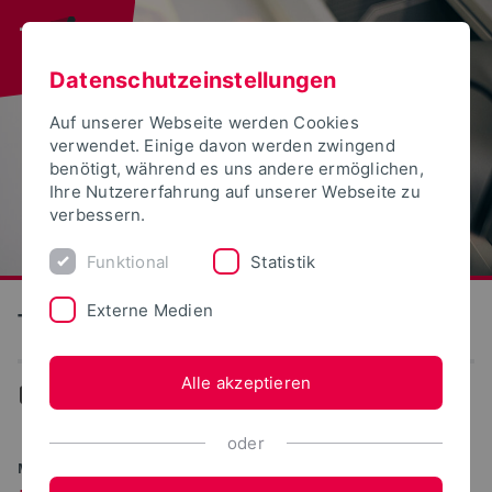
Datenschutzeinstellungen
Auf unserer Webseite werden Cookies
verwendet. Einige davon werden zwingend
benötigt, während es uns andere ermöglichen,
Ihre Nutzererfahrung auf unserer Webseite zu
verbessern.
Funktional
Statistik
Externe Medien
Technische Hochschule Ostwestfalen-Lippe
Alle akzeptieren
...
Promovierende im Portrait
oder
MENSCHEN, THEMEN UND NEUIGKEITEN