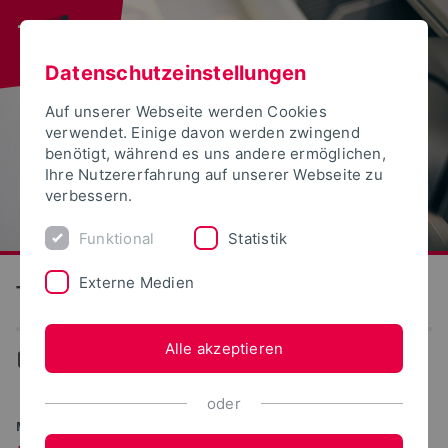
Datenschutzeinstellungen
Auf unserer Webseite werden Cookies
verwendet. Einige davon werden zwingend
benötigt, während es uns andere ermöglichen,
Ihre Nutzererfahrung auf unserer Webseite zu
verbessern.
Funktional
Statistik
Externe Medien
Technische Hochschule Ostwestfalen-Lippe
Alle akzeptieren
...
Promovierende im Portrait
oder
MENSCHEN, THEMEN UND NEUIGKEITEN