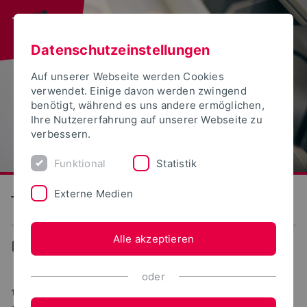
Datenschutzeinstellungen
Auf unserer Webseite werden Cookies
verwendet. Einige davon werden zwingend
benötigt, während es uns andere ermöglichen,
Ihre Nutzererfahrung auf unserer Webseite zu
verbessern.
Funktional
Statistik
Externe Medien
Technische Hochschule Ostwestfalen-Lippe
Alle akzeptieren
...
Promovierende im Portrait
oder
17.05.2023