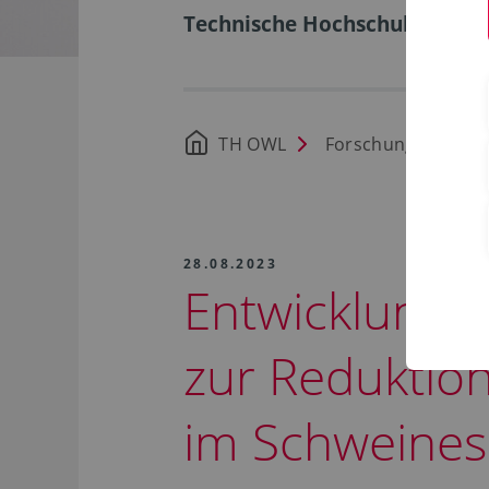
Technische Hochschule Ostwe
TH OWL
Forschung
Pr
28.08.2023
Entwicklung 
zur Reduktio
im Schweines