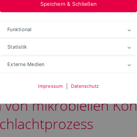
Speichern & Schließen
stfalen-Lippe
Funktional
omotionen
Promovierende im Portrait
Statistik
Externe Medien
und Implementierung 
Impressum
|
Datenschutz
n von mikrobiellen Ko
chlachtprozess