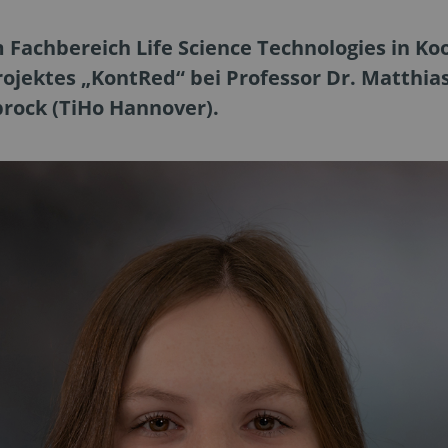
Fachbereich Life Science Technologies in Ko
ojektes „KontRed“ bei Professor Dr. Matthi
brock (TiHo Hannover).