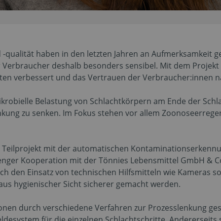
ualität haben in den letzten Jahren an Aufmerksamkeit ge
er Verbraucher deshalb besonders sensibel. Mit dem Projekt 
ten verbessert und das Vertrauen der Verbraucher:innen n
mikrobielle Belastung von Schlachtkörpern am Ende der Sch
nkung zu senken. Im Fokus stehen vor allem Zoonoseerreger
m Teilprojekt mit der automatischen Kontaminationserkennu
n enger Kooperation mit der Tönnies Lebensmittel GmbH & 
rch den Einsatz von technischen Hilfsmitteln wie Kameras s
aus hygienischer Sicht sicherer gemacht werden.
onen durch verschiedene Verfahren zur Prozesslenkung ges
desystem für die einzelnen Schlachtschritte. Andererseits